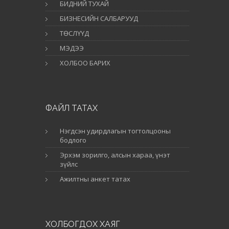
БИДНИЙ ТУХАЙ
БИЗНЕСИЙН САЛБАРУУД
ТӨСЛҮҮД
МЭДЭЭ
ХОЛБОО БАРИХ
ФАЙЛ ТАТАХ
Нэгдсэн удирдлагын тогтолцооны
бодлого
Эрхэм зорилго, алсын хараа, үнэт
зүйлс
Ажилтны анкет татах
ХОЛБОГДОХ ХАЯГ