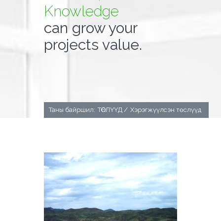
Knowledge
can grow your
projects value.
Таны байршил:
ТӨСЛҮҮД /
Хэрэгжүүлсэн төслүүд