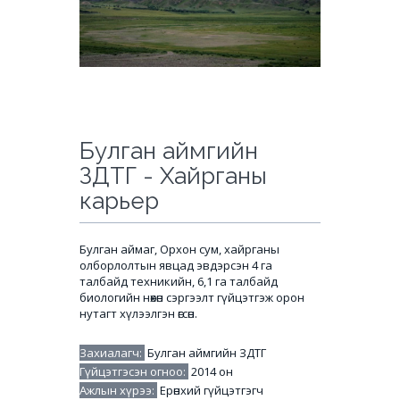
Булган аймгийн
ЗДТГ - Хайрганы
карьер
Булган аймаг, Орхон сум, хайрганы
олборлолтын явцад эвдэрсэн 4 га
талбайд техникийн, 6,1 га талбайд
биологийн нөхөн сэргээлт гүйцэтгэж орон
нутагт хүлээлгэн өгсөн.
Захиалагч:
Булган аймгийн ЗДТГ
Гүйцэтгэсэн огноо:
2014 он
Ажлын хүрээ:
Ерөнхий гүйцэтгэгч